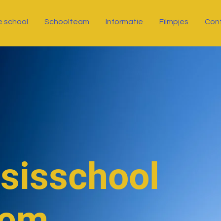
 school
Schoolteam
Informatie
Filmpjes
Con
asisschool
oem