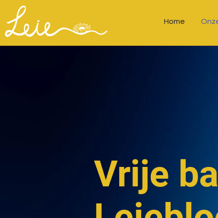
Home
Onze
Vrije b
Leiebl