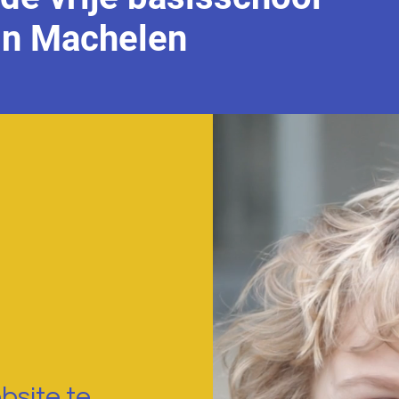
in Machelen
bsite te