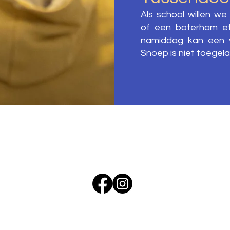
Als school willen w
of een boterham et
namiddag kan een 
Snoep is niet toegela