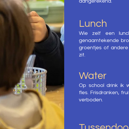
aangerekend.
Lunch
Wie zelf een lunc
genaamtekende brood
groentjes of ander
zit.
Water
Op school drink ik 
fles. Frisdranken, f
verboden.
Tussendoo