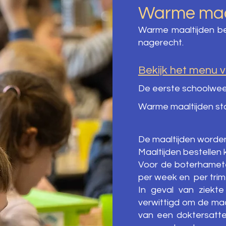
Warme maa
Warme maaltijden be
nagerecht.
Bekijk het menu va
De eerste schoolwe
Warme maaltijden st
De maaltijden worden
Maaltijden bestellen 
Voor de boterhamete
per week en per trime
In geval van ziekte
verwittigd om de maal
van een doktersattes