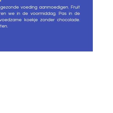
e gezonde voeding aanmoedigen. Fruit
en we in de voormiddag. Pas in de
voedzame koekje zonder chocolade.
ten.
Kleuters en onderbouw
Bovenbouw
Leihoekstraat 7
Schoolstraat 18
9870 Machelen
9870 Machelen