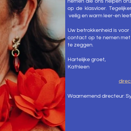
nemen die ons helpen onze
op de klasvloer. Tegelijk
veilig en warm leer-en lee
Uw betrokkenheid is voor
contact op te nemen met
te zeggen.
Hartelijke groet,
Kathleen
dire
Waarnemend directeur: Sy