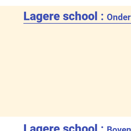
Lagere school
:
Onder
Lagere school
:
Boven