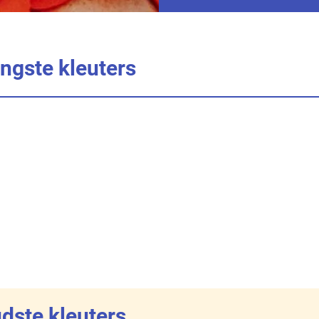
ongste kleuters
udste kleuters