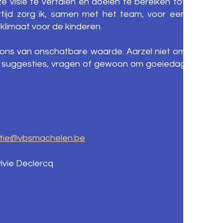
 visie te vertalen en doelen te bereiken tot
ertijd zorg ik, samen met het team, voor een
fklimaat voor de kinderen.
 ons van onschatbare waarde. Aarzel niet om
 suggesties, vragen of gewoon om goeiedag
ctie@vbsmachelen.be
lvie Declercq